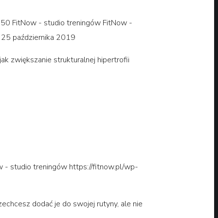
650
FitNow - studio treningów
FitNow -
, 25 października 2019
 zwiększanie strukturalnej hipertrofii
 - studio treningów
https://fitnow.pl/wp-
echcesz dodać je do swojej rutyny, ale nie