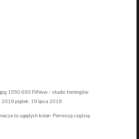
jpg
1550
650
FitNow - studio treningów
ca 2019
piątek, 19 lipca 2019
acza to ugiętych kolan. Pierwszą częścią