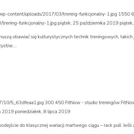
l/wp-content/uploads/2017/03/trening-funkcjonalny-1.jpg
1550
/trening-funkcjonalny-1.jpg
piątek, 25 października 2019
piątek
ą obawiać się kulturystycznych technik treningowych, takich jak
zystne.…
17/10/5_63dfeaa1.jpg
300
450
FitNow - studio treningów
FitNow
a 2019
poniedziałek, 8 lipca 2019
ejście do klasycznej wariacji martwego ciągu – rack pull. Jeśli z