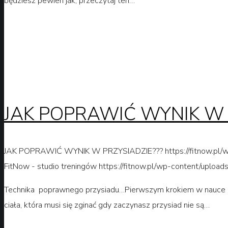
będziesz pewien jak, przeczytaj ten…
JAK POPRAWIĆ WYNIK W 
JAK POPRAWIĆ WYNIK W PRZYSIADZIE???
https://fitnow.p
FitNow - studio treningów
https://fitnow.pl/wp-content/uploa
Technika poprawnego przysiadu…Pierwszym krokiem w nauce pra
ciała, która musi się zginać gdy zaczynasz przysiad nie są…