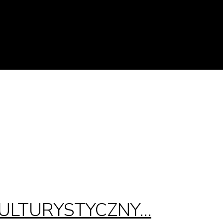
KULTURYSTYCZNY…