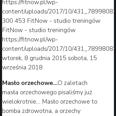
https://fitnow.pl/wp-
content/uploads/2017/10/431_78998083
300
453
FitNow - studio treningów
FitNow - studio treningów
https://fitnow.pl/wp-
content/uploads/2017/10/431_78998083
wtorek, 8 grudnia 2015
sobota, 15
września 2018
Masło orzechowe…
O zaletach
masła orzechowego pisaliśmy już
wielokrotnie… Masło orzechowe to
bomba zdrowotna, a orzechy