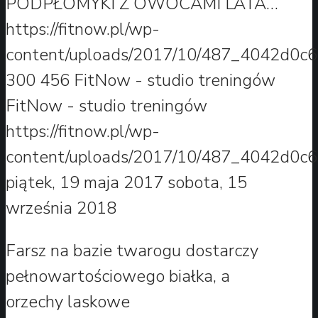
PODPŁOMYKI Z OWOCAMI LATA…
https://fitnow.pl/wp-
content/uploads/2017/10/487_4042d0c6
300
456
FitNow - studio treningów
FitNow - studio treningów
https://fitnow.pl/wp-
content/uploads/2017/10/487_4042d0c6
piątek, 19 maja 2017
sobota, 15
września 2018
Farsz na bazie twarogu dostarczy
pełnowartościowego białka, a
orzechy laskowe