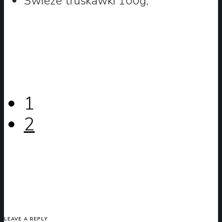
Świeże truskawki 100g,
1
2
LEAVE A REPLY