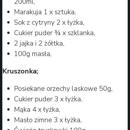
200ml,
Marakuja 1 x sztuka,
Sok z cytryny 2 x łyżka,
Cukier puder ¾ x szklanka,
2 jajka i 2 żółtka,
100g masła,
Kruszonka;
Posiekane orzechy laskowe 50g,
Cukier puder 3 x łyżka,
Mąka 4 x łyżka,
Masło zimne 3 x łyżka,