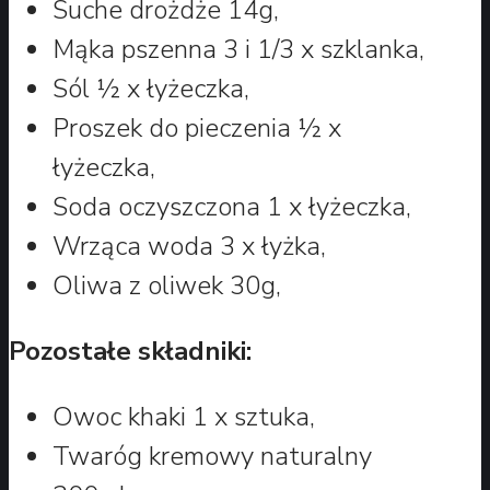
Suche drożdże 14g,
Mąka pszenna 3 i 1/3 x szklanka,
Sól ½ x łyżeczka,
Proszek do pieczenia ½ x
łyżeczka,
Soda oczyszczona 1 x łyżeczka,
Wrząca woda 3 x łyżka,
Oliwa z oliwek 30g,
Pozostałe składniki:
Owoc khaki 1 x sztuka,
Twaróg kremowy naturalny