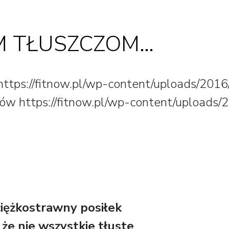
YM TŁUSZCZOM…
https://fitnow.pl/wp-content/uploads/2016/
gów
https://fitnow.pl/wp-content/uploads/2
ciężkostrawny posiłek
że nie wszystkie tłuste