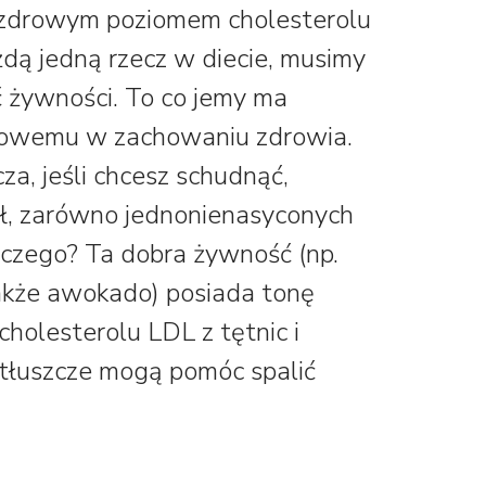
iezdrowym poziomem cholesterolu
żdą jedną rzecz w diecie, musimy
ć żywności. To co jemy ma
owemu w zachowaniu zdrowia.
za, jeśli chcesz schudnąć,
ł, zarówno jednonienasyconych
czego? Ta dobra żywność (np.
 także awokado) posiada tonę
holesterolu LDL z tętnic i
tłuszcze mogą pomóc spalić