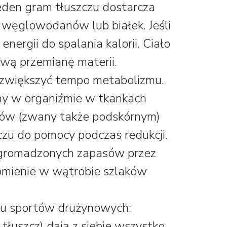
Jeden gram tłuszczu dostarcza
 węglowodanów lub białek. Jeśli
nergii do spalania kalorii. Ciało
ową przemianę materii.
zwiększyć tempo metabolizmu.
ny w organiźmie w tkankach
ków (zwany także podskórnym)
czu do pomocy podczas redukcji.
zgromadzonych zapasów przez
omienie w wątrobie szlaków
ngu sportów drużynowych:
łuszcz) dają z siebie wszystko,