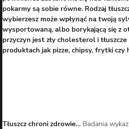
pokarmy są sobie równe. Rodzaj tłuszc
wybierzesz może wpłynąć na twoją syl
wysportowaną, albo borykającą się z ot
przyczyn jest zły cholesterol i tłuszc
produktach jak pizze, chipsy, frytki cz
Tłuszcz chroni zdrowie…
Badania wykazał