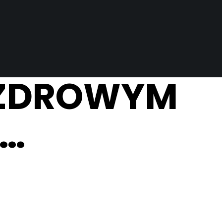
I ZDROWYM
M…