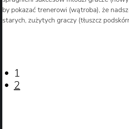
by pokazać trenerowi (wątroba), że nadsze
starych, zużytych graczy (tłuszcz podskó
1
2