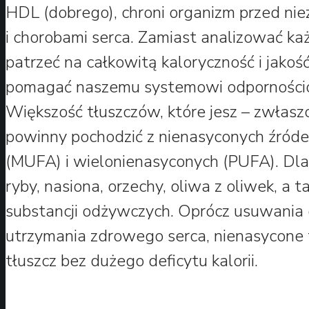
HDL (dobrego), chroni organizm przed n
i chorobami serca. Zamiast analizować ka
patrzeć na całkowitą kaloryczność i jakoś
pomagać naszemu systemowi odporności
Większość tłuszczów, które jesz – zwłaszc
powinny pochodzić z nienasyconych źróde
(MUFA) i wielonienasyconych (PUFA). Dla
ryby, nasiona, orzechy, oliwa z oliwek, a
substancji odżywczych. Oprócz usuwania c
utrzymania zdrowego serca, nienasycone 
tłuszcz bez dużego deficytu kalorii.