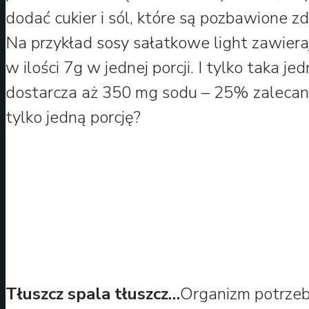
dodać cukier i sól, które są pozbawione 
Na przykład sosy sałatkowe light zawier
w ilości 7g w jednej porcji. I tylko taka j
dostarcza aż 350 mg sodu – 25% zalecanej
tylko jedną porcję?
Tłuszcz spala tłuszcz…
Organizm potrze