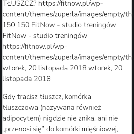
TŁUSZCZ?
https://fitnow.pl/wp-
content/themes/zuperla/images/empty/th
150
150
FitNow - studio treningów
FitNow - studio treningów
https://fitnow.pl/wp-
content/themes/zuperla/images/empty/th
wtorek, 20 listopada 2018
wtorek, 20
listopada 2018
Gdy tracisz tłuszcz, komórka
tłuszczowa (nazywana również
adipocytem) nigdzie nie znika, ani nie
„przenosi się” do komórki mięśniowej,