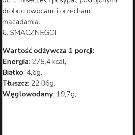
drobno owocami i orzechami
macadamia.
6. SMACZNEGO!
Wartość odżywcza 1 porcji:
Energia
: 278,4 kcal,
Białko
: 4,6g,
Tłuszcz
: 22,06g,
Węglowodany
: 19,7g,