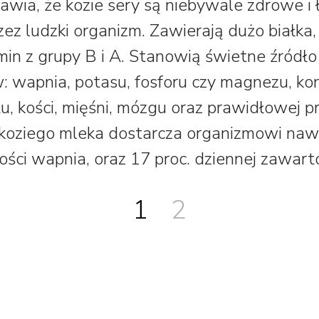
awia, że kozie sery są niebywale zdrowe i
zez ludzki organizm. Zawierają dużo białka
min z grupy B i A. Stanowią świetne źródło
 wapnia, potasu, fosforu czy magnezu, ko
, kości, mięśni, mózgu oraz prawidłowej pr
 koziego mleka dostarcza organizmowi naw
ści wapnia, oraz 17 proc. dziennej zawarto
1
2