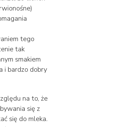
krwionośne)
pomagania
ywaniem tego
zenie tak
owanym smakiem
 i bardzo dobry
zględu na to, że
bywania się z
ać się do mleka.