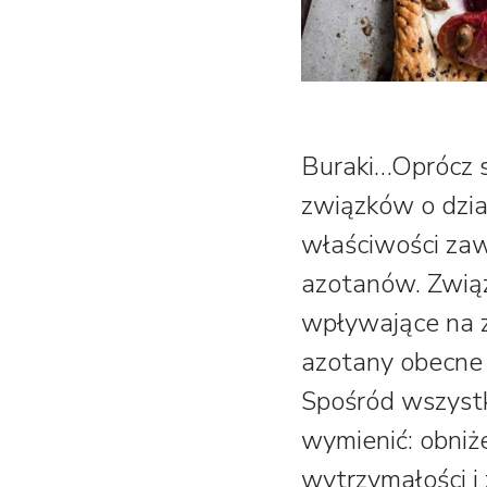
Buraki…
Oprócz s
związków o dzia
właściwości zaw
azotanów. Związ
wpływające na z
azotany obecne 
Spośród wszystk
wymienić: obniż
wytrzymałości i 