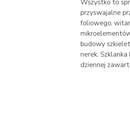
Wszystko to spr
przyswajalne pr
foliowego, wita
mikroelementów:
budowy szkieletu
nerek. Szklanka
dziennej zawarto