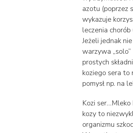
azotu (poprzez 
wykazuje korzys
leczenia chorób 
Jeżeli jednak n
warzywa „solo” 
prostych składn
koziego sera t
pomysł np. na le
Kozi ser…
Mleko 
kozy to niezwyk
organizmu szkod