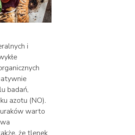
ralnych i
zwykłe
organicznych
gatywnie
lu badań,
ku azotu (NO).
 buraków warto
awa
akże, że tlenek