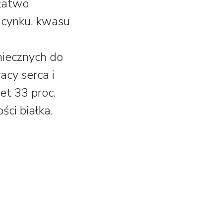
 łatwo
, cynku, kwasu
niecznych do
acy serca i
et 33 proc.
ści białka.