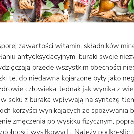
porej zawartości witamin, składników mine
łaniu antyoksydacyjnym, buraki swoje nie
dzięczają przede wszystkim obecności nie
ki te, do niedawna kojarzone były jako ne
drowie człowieka. Jednak jak wynika z wie
w soku z buraka wpływają na syntezę tlen
ich korzyści wynikających ze spożywania
enie zmęczenia po wysiłku fizycznym, popr
zdolności wysiłkowych. Należy podkreślić t