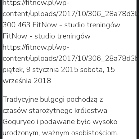
https://fitnow.pl/wp-
content/uploads/2017/10/306_28a78d3b
300
463
FitNow - studio treningów
FitNow - studio treningów
https://fitnow.pl/wp-
content/uploads/2017/10/306_28a78d3b
piątek, 9 stycznia 2015
sobota, 15
września 2018
Tradycyjne bulgogi pochodzą z
czasów starożytnego królestwa
Goguryeo i podawane było wysoko
urodzonym, ważnym osobistościom.