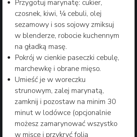
Przygotuj marynatę: cukier,
czosnek, kiwi, ¼ cebuli, olej
sezamowy i sos sojowy zmiksuj
w blenderze, robocie kuchennym
na gładką masę.
Pokrój w cienkie paseczki cebulę,
marchewkę i obrane mięso.
Umieść je w woreczku
strunowym, zalej marynatą,
zamknij i pozostaw na minim 30
minut w lodówce (opcjonalnie
możesz zamarynować wszystko
w misce i przykryć folią