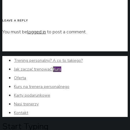
LEAVE A REPLY
You must be
logged in
to post a comment.
Trening personalny? A co to takiego?
Jak zacząć trenować?
Kurs
Oferta
Kurs na trenera personalnego
Karty podarunkowe
Nasi trenerzy
Kontakt
Start Typing