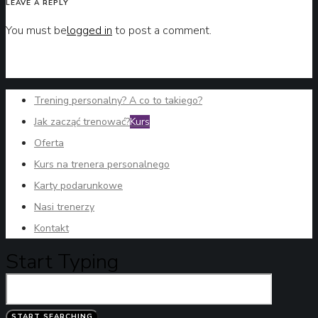
LEAVE A REPLY
You must be
logged in
to post a comment.
Trening personalny? A co to takiego?
Jak zacząć trenować?
Kurs
Oferta
Kurs na trenera personalnego
Karty podarunkowe
Nasi trenerzy
Kontakt
Start Typing