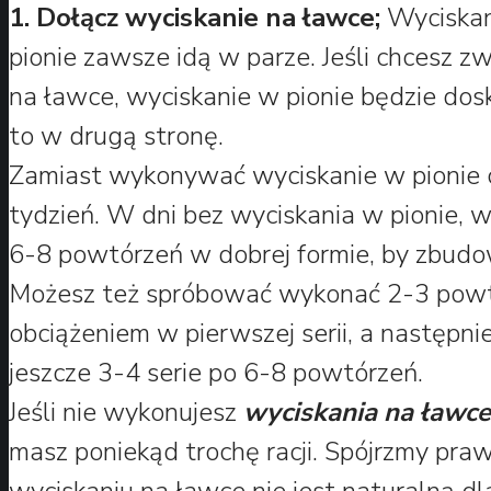
1. Dołącz wyciskanie na ławce;
Wyciskan
pionie zawsze idą w parze. Jeśli chcesz z
na ławce, wyciskanie w pionie będzie do
to w drugą stronę.
Zamiast wykonywać wyciskanie w pionie co
tydzień. W dni bez wyciskania w pionie, wy
6-8 powtórzeń w dobrej formie, by zbudow
Możesz też spróbować wykonać 2-3 powt
obciążeniem w pierwszej serii, a następni
jeszcze 3-4 serie po 6-8 powtórzeń.
Jeśli nie wykonujesz
wyciskania na ławce
masz poniekąd trochę racji. Spójrzmy pra
wyciskaniu na ławce nie jest naturalną dla