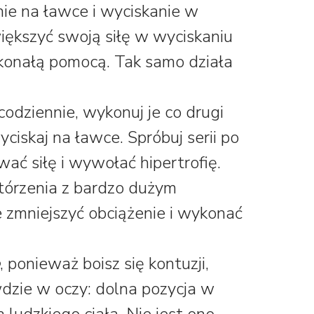
ie na ławce i wyciskanie w
większyć swoją siłę w wyciskaniu
skonałą pomocą. Tak samo działa
dziennie, wykonuj je co drugi
ciskaj na ławce. Spróbuj serii po
ać siłę i wywołać hipertrofię.
órzenia z bardzo dużym
e zmniejszyć obciążenie i wykonać
, ponieważ boisz się kontuzji,
wdzie w oczy: dolna pozycja w
 ludzkiego ciała. Nie jest ono