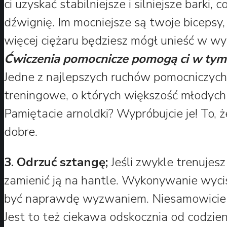
ci uzyskać stabilniejsze i silniejsze barki, c
dźwignię. Im mocniejsze są twoje bicepsy,
więcej ciężaru będziesz mógł unieść w wy
Ćwiczenia pomocnicze pomogą ci w ty
Jedne z najlepszych ruchów pomocniczych
treningowe, o których większość młodych
Pamiętacie arnoldki? Wypróbujcie je! To, że
dobre.
3. Odrzuć sztangę;
Jeśli zwykle trenujesz
zamienić ją na hantle. Wykonywanie wyci
być naprawdę wyzwaniem. Niesamowicie a
Jest to też ciekawa odskocznia od codzi