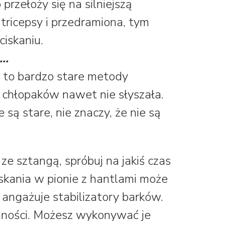
o przełoży się na silniejszą
 tricepsy i przedramiona, tym
ciskaniu.
m…
 to bardzo stare metody
 chłopaków nawet nie słyszała.
 są stare, nie znaczy, że nie są
 ze sztangą, spróbuj na jakiś czas
skania w pionie z hantlami może
ngażuje stabilizatory barków.
enności. Możesz wykonywać je