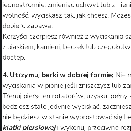
jednostronnie, zmieniać uchwyt lub zmieni
wolność, wyciskasz tak, jak chcesz. Możes
dopiero zabawa.
Korzyści czerpiesz również z wyciskania s
z piaskiem, kamieni, beczek lub czegokol
dostęp.
4. Utrzymuj barki w dobrej formie;
Nie m
wyciskania w pionie jeśli zniszczysz lub z
Trenuj pierścień rotatorów, uzyskuj pełny za
będziesz stale jedynie wyciskać, zaczniesz 
nie będziesz w stanie wyprostować się be
klatki piersiowej
i wykonuj przeciwne rozp