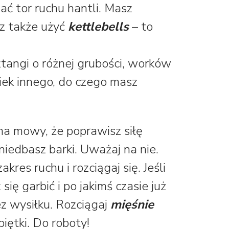
ać tor ruchu hantli. Masz
z także użyć
kettlebells
– to
ztangi o różnej grubości, worków
wiek innego, do czego masz
a mowy, że poprawisz siłę
aniedbasz barki. Uważaj na nie.
kres ruchu i rozciągaj się. Jeśli
się garbić i po jakimś czasie już
z wysiłku. Rozciągaj
mięśnie
iętki. Do roboty!