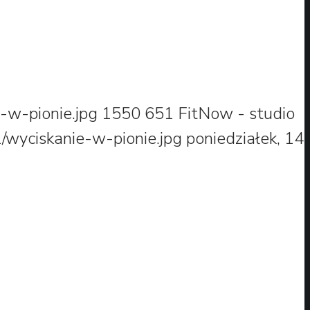
-w-pionie.jpg
1550
651
FitNow - studio
/wyciskanie-w-pionie.jpg
poniedziałek, 14