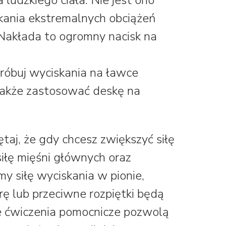
kania ekstremalnych obciążeń
 Nakłada to ogromny nacisk na
próbuj wyciskania na ławce
także zastosować deskę na
taj, że gdy chcesz zwiększyć siłę
iłę mięśni głównych oraz
y siłę wyciskania w pionie,
rę lub przeciwne rozpiętki będą
e ćwiczenia pomocnicze pozwolą