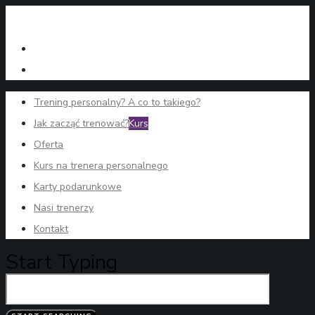
Trening personalny? A co to takiego?
Jak zacząć trenować?
Kurs
Oferta
Kurs na trenera personalnego
Karty podarunkowe
Nasi trenerzy
Kontakt
Start Typing