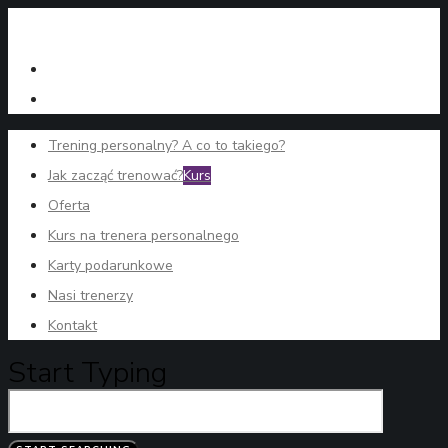
Trening personalny? A co to takiego?
Jak zacząć trenować?
Kurs
Oferta
Kurs na trenera personalnego
Karty podarunkowe
Nasi trenerzy
Kontakt
Start Typing