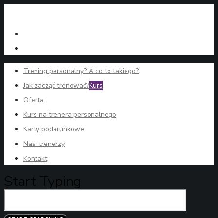
Trening personalny? A co to takiego?
Jak zacząć trenować?
Kurs
Oferta
Kurs na trenera personalnego
Karty podarunkowe
Nasi trenerzy
Kontakt
Start Typing