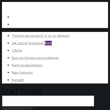
Trening personalny? A co to takiego?
Jak zacząć trenować?
Kurs
Oferta
Kurs na trenera personalnego
Karty podarunkowe
Nasi trenerzy
Kontakt
Start Typing