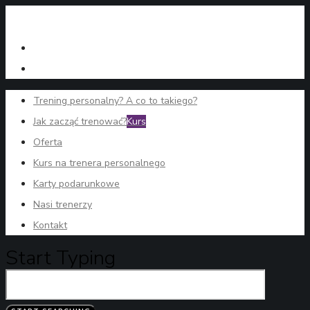
Trening personalny? A co to takiego?
Jak zacząć trenować?
Kurs
Oferta
Kurs na trenera personalnego
Karty podarunkowe
Nasi trenerzy
Kontakt
Start Typing