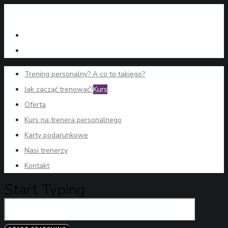
Trening personalny? A co to takiego?
Jak zacząć trenować?
Kurs
Oferta
Kurs na trenera personalnego
Karty podarunkowe
Nasi trenerzy
Kontakt
Start Typing