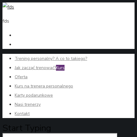
fds
Trening personalny? A co to takiego?
Jak zacząć trenować?
Kurs
Oferta
Kurs na trenera personalnego
Karty podarunkowe
Nasi trenerzy
Kontakt
Start Typing