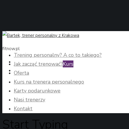
fitnow.pl
Trening personalny? A co to takiego?
Jak zacząć trenować?
Kurs
Oferta
Kurs na trenera personalnego
Karty podarunkowe
Nasi trenerzy
Kontakt
Start Typing