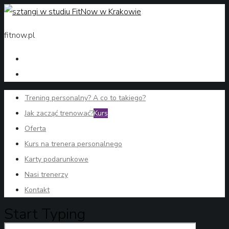
fitnow.pl
Trening personalny? A co to takiego?
Jak zacząć trenować?
Kurs
Oferta
Kurs na trenera personalnego
Karty podarunkowe
Nasi trenerzy
Kontakt
Start Typing