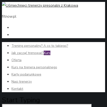
fitnow.pl
Trening personalny? A co to takiego?
Jak zacząć trenować?
Kurs
Oferta
Kurs na trenera personalnego
Karty podarunkowe
Nasi trenerzy
Kontakt
Start Typing