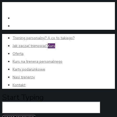
Trening personalny? A co to takiego?
Jak zacząć trenować?
Kurs
Oferta
Kurs na trenera personalnego
Karty podarunkowe
Nasi trenerzy
Kontakt
Start Typing