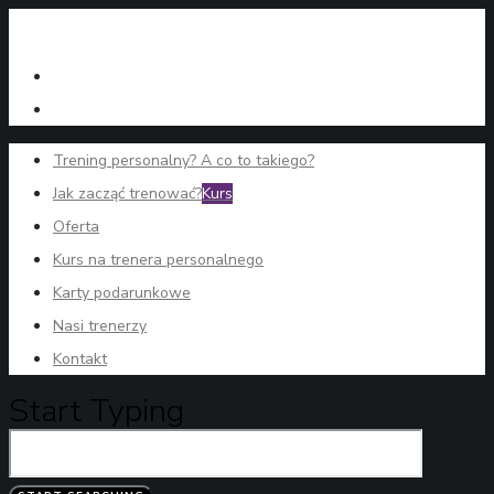
Trening personalny? A co to takiego?
Jak zacząć trenować?
Kurs
Oferta
Kurs na trenera personalnego
Karty podarunkowe
Nasi trenerzy
Kontakt
Start Typing