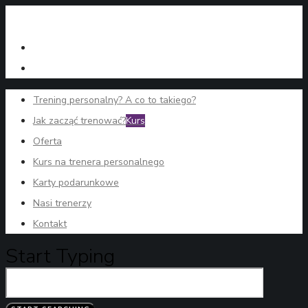
Trening personalny? A co to takiego?
Jak zacząć trenować?
Kurs
Oferta
Kurs na trenera personalnego
Karty podarunkowe
Nasi trenerzy
Kontakt
Start Typing