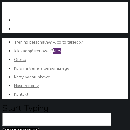
Trening personalny? A co to takiego?
Jak zacząć trenować?
Kurs
Oferta
Kurs na trenera personalnego
Karty podarunkowe
Nasi trenerzy
Kontakt
Start Typing