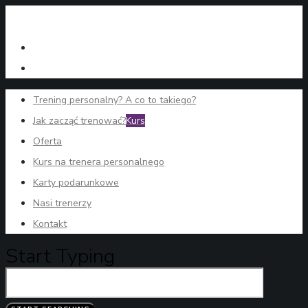
Trening personalny? A co to takiego?
Jak zacząć trenować?
Kurs
Oferta
Kurs na trenera personalnego
Karty podarunkowe
Nasi trenerzy
Kontakt
Start Typing