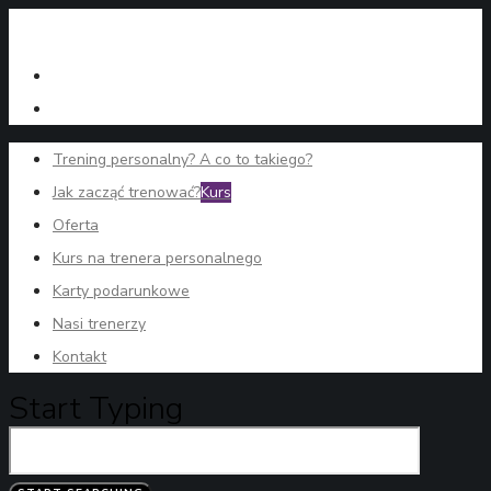
Trening personalny? A co to takiego?
Jak zacząć trenować?
Kurs
Oferta
Kurs na trenera personalnego
Karty podarunkowe
Nasi trenerzy
Kontakt
Start Typing