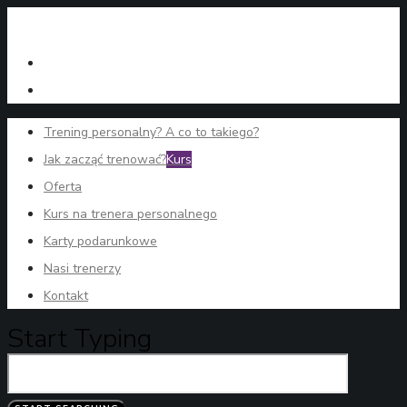
Trening personalny? A co to takiego?
Jak zacząć trenować?
Kurs
Oferta
Kurs na trenera personalnego
Karty podarunkowe
Nasi trenerzy
Kontakt
Start Typing