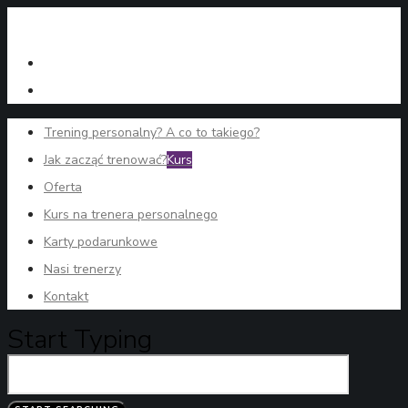
Trening personalny? A co to takiego?
Jak zacząć trenować?
Kurs
Oferta
Kurs na trenera personalnego
Karty podarunkowe
Nasi trenerzy
Kontakt
Start Typing