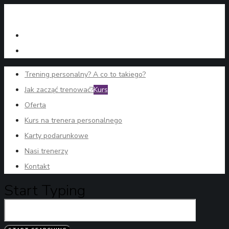
Trening personalny? A co to takiego?
Jak zacząć trenować?
Kurs
Oferta
Kurs na trenera personalnego
Karty podarunkowe
Nasi trenerzy
Kontakt
Start Typing