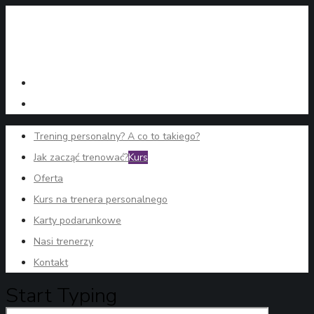
Trening personalny? A co to takiego?
Jak zacząć trenować?
Kurs
Oferta
Kurs na trenera personalnego
Karty podarunkowe
Nasi trenerzy
Kontakt
Start Typing