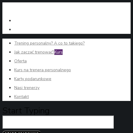
Trening personalny? A co to takiego?
Jak zacząć trenować?
Kurs
Oferta
Kurs na trenera personalnego
Karty podarunkowe
Nasi trenerzy
Kontakt
Start Typing