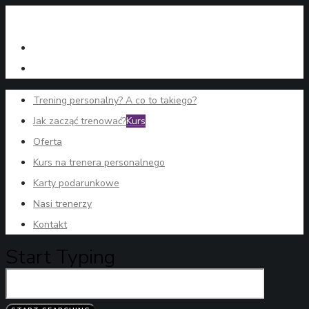
Trening personalny? A co to takiego?
Jak zacząć trenować?
Kurs
Oferta
Kurs na trenera personalnego
Karty podarunkowe
Nasi trenerzy
Kontakt
Start Typing