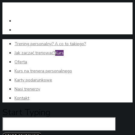
Trening personalny? A co to takiego?
Jak zacząć trenować?
Kurs
Oferta
Kurs na trenera personalnego
Karty podarunkowe
Nasi trenerzy
Kontakt
Start Typing