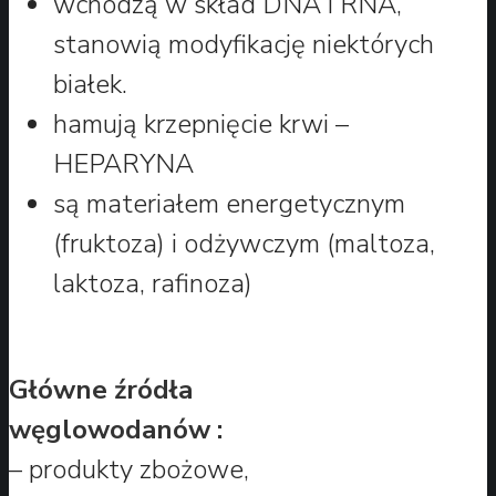
wchodzą w skład DNA i RNA,
stanowią modyfikację niektórych
białek.
hamują krzepnięcie krwi –
HEPARYNA
są materiałem energetycznym
(fruktoza) i odżywczym (maltoza,
laktoza, rafinoza)
Główne źródła
węglowodanów :
– produkty zbożowe,