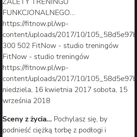
ZALETY TRENINGU
FUNKCJONALNEGO…
https://fitnow.pl/wp-
content/uploads/2017/10/105_58d5e97b
300
502
FitNow - studio treningów
FitNow - studio treningów
https://fitnow.pl/wp-
content/uploads/2017/10/105_58d5e97b
niedziela, 16 kwietnia 2017
sobota, 15
września 2018
Sceny z życia…
Pochylasz się, by
podnieść ciężką torbę z podłogi i