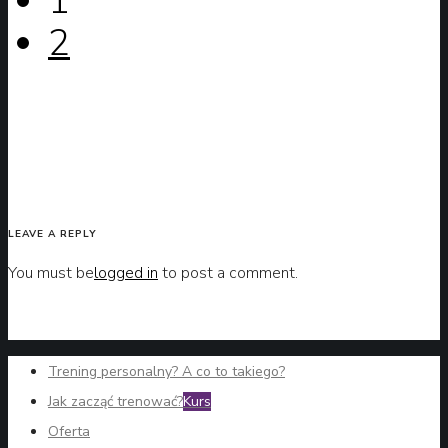
1
2
LEAVE A REPLY
You must be
logged in
to post a comment.
Trening personalny? A co to takiego?
Jak zacząć trenować?
Kurs
Oferta